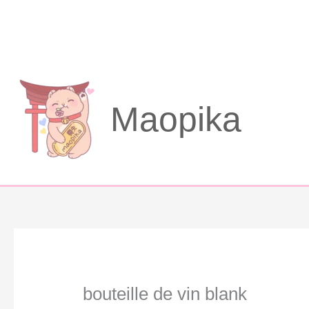
Aller
au
contenu
Maopika
bouteille de vin blank