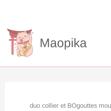
Aller
au
contenu
Maopika
duo collier et BOgouttes mo