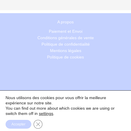
A propos
Paiement et Envoi
Conditions générales de vente
Politique de confidentialité
Mentions légales
Politique de cookies
Nous utilisons des cookies pour vous offrir la meilleure
Recherche
expérience sur notre site.
You can find out more about which cookies we are using or
switch them off in
settings
.
Formulaire de rétractation
Fermer la bannière des cookies GDPR
Accepter