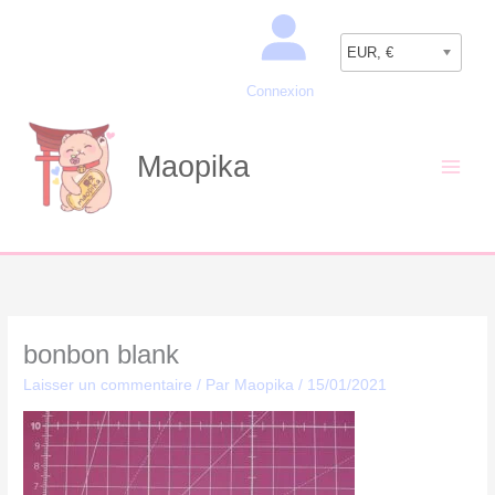
Aller
Recherche
au
EUR, €
contenu
Connexion
Maopika
bonbon blank
Laisser un commentaire
/ Par
Maopika
/
15/01/2021