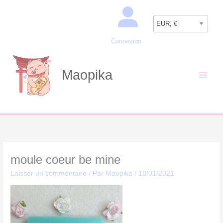
Aller
Recherche
au
EUR, €
contenu
Connexion
Maopika
moule coeur be mine
Laisser un commentaire
/ Par
Maopika
/
18/01/2021