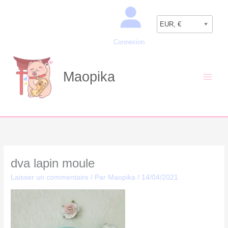
Aller
Recherche
au
EUR, €
contenu
Connexion
Maopika
dva lapin moule
Laisser un commentaire
/ Par
Maopika
/
14/04/2021