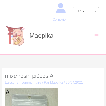
Aller
Recherche
au
EUR, €
contenu
Connexion
Maopika
mixe resin pièces A
Laisser un commentaire
/ Par
Maopika
/
30/04/2021