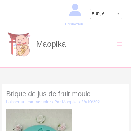
Aller
Recherche
au
EUR, €
contenu
Connexion
Maopika
Brique de jus de fruit moule
Laisser un commentaire
/ Par
Maopika
/
29/10/2021