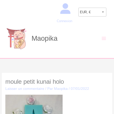
Aller
Recherche
au
EUR, €
contenu
Connexion
Maopika
moule petit kunai holo
Laisser un commentaire
/ Par
Maopika
/
07/01/2022