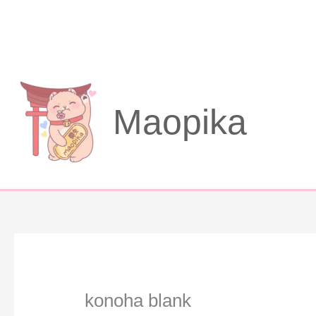
Aller
au
contenu
Maopika
konoha blank