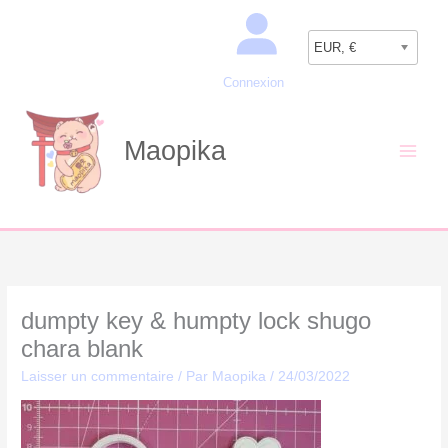
Aller
Recherche
au
EUR, €
contenu
Connexion
Maopika
dumpty key & humpty lock shugo
chara blank
Laisser un commentaire
/ Par
Maopika
/
24/03/2022