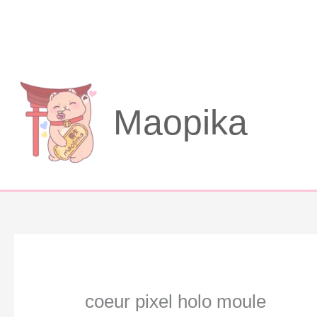
Aller
au
contenu
Maopika
coeur pixel holo moule