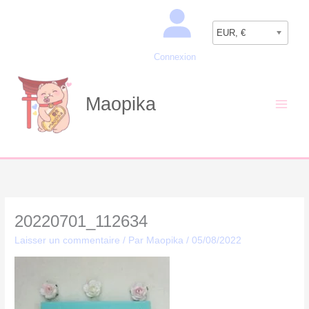
Aller
Recherche
au
EUR, €
contenu
Connexion
Maopika
20220701_112634
Laisser un commentaire
/ Par
Maopika
/
05/08/2022