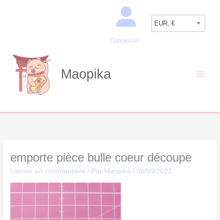
Aller
Recherche
au
EUR, €
contenu
Connexion
Maopika
emporte pièce bulle coeur découpe
Laisser un commentaire
/ Par
Maopika
/
06/09/2022