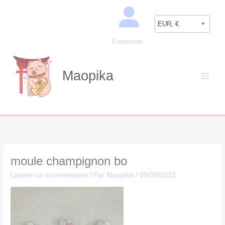
Aller
Recherche
au
EUR, €
contenu
Connexion
Maopika
moule champignon bo
Laisser un commentaire
/ Par
Maopika
/
09/09/2022