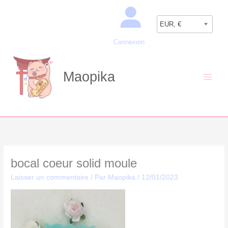
Aller
Recherche
au
EUR, €
contenu
Connexion
Maopika
bocal coeur solid moule
Laisser un commentaire
/ Par
Maopika
/
12/01/2023