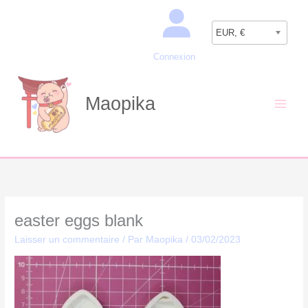
Aller
Recherche
au
EUR, €
contenu
Connexion
Maopika
easter eggs blank
Laisser un commentaire
/ Par
Maopika
/
03/02/2023