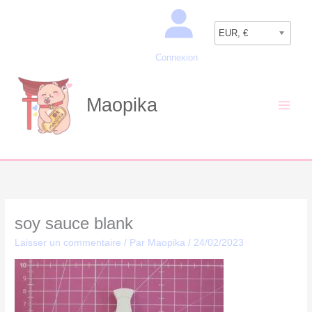
Aller
Recherche
au
EUR, €
contenu
Connexion
Maopika
soy sauce blank
Laisser un commentaire
/ Par
Maopika
/
24/02/2023