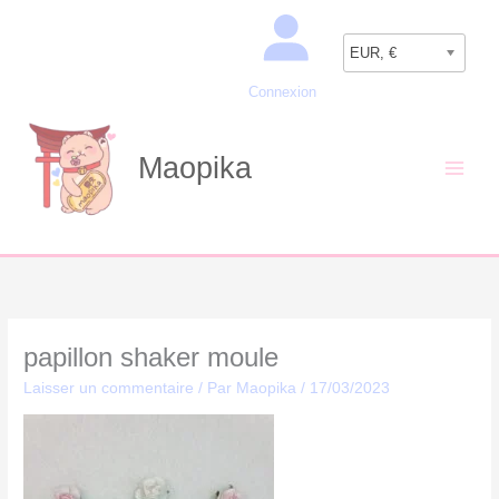
Aller
Recherche
au
EUR, €
contenu
Connexion
Maopika
papillon shaker moule
Laisser un commentaire
/ Par
Maopika
/
17/03/2023