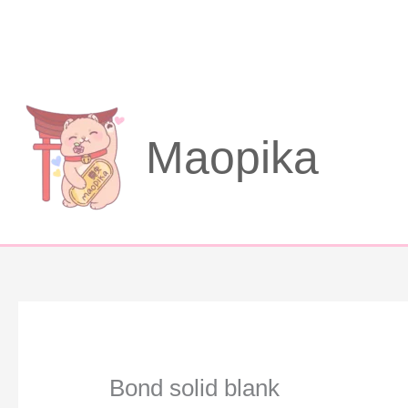
Aller
au
contenu
Maopika
Bond solid blank