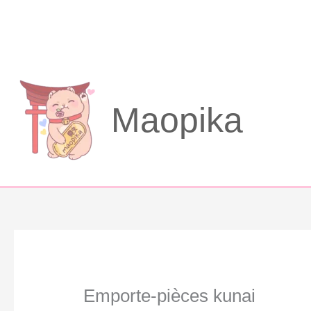
Aller
au
contenu
Maopika
Emporte-pièces kunai