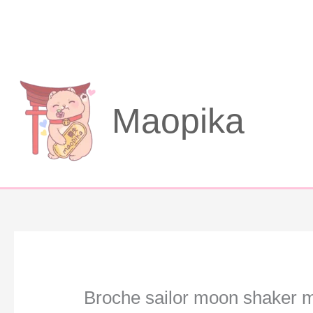
Aller
au
contenu
Maopika
Broche sailor moon shaker 