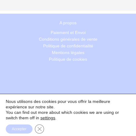
A propos
Paiement et Envoi
Conditions générales de vente
Politique de confidentialité
Mentions légales
Politique de cookies
Nous utilisons des cookies pour vous offrir la meilleure
Recherche
expérience sur notre site.
You can find out more about which cookies we are using or
switch them off in
settings
.
Formulaire de rétractation
Fermer la bannière des cookies GDPR
Accepter