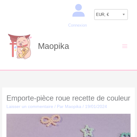
Aller
Recherche
au
EUR, €
contenu
Connexion
Maopika
Emporte-pièce roue recette de couleur
Laisser un commentaire
/ Par
Maopika
/
19/01/2024