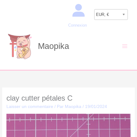
Aller
Recherche
au
EUR, €
contenu
Connexion
Maopika
clay cutter pétales C
Laisser un commentaire
/ Par
Maopika
/
19/01/2024