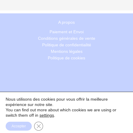
A propos
Paiement et Envoi
Conditions générales de vente
Politique de confidentialité
Mentions légales
Politique de cookies
Nous utilisons des cookies pour vous offrir la meilleure
Recherche
expérience sur notre site.
You can find out more about which cookies we are using or
switch them off in
settings
.
Formulaire de rétractation
Fermer la bannière des cookies GDPR
Accepter