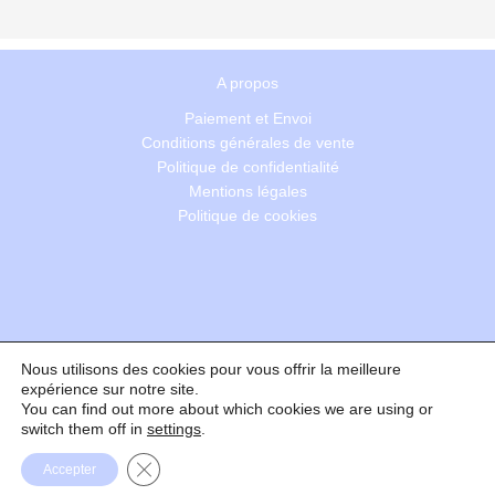
A propos
Paiement et Envoi
Conditions générales de vente
Politique de confidentialité
Mentions légales
Politique de cookies
Nous utilisons des cookies pour vous offrir la meilleure
Recherche
expérience sur notre site.
You can find out more about which cookies we are using or
switch them off in
settings
.
Formulaire de rétractation
Fermer la bannière des cookies GDPR
Accepter