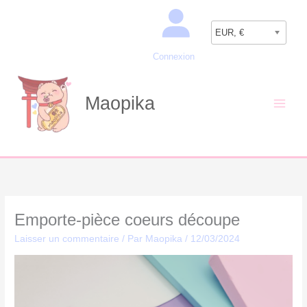
Aller
Recherche
au
EUR, €
contenu
Connexion
Maopika
Emporte-pièce coeurs découpe
Laisser un commentaire
/ Par
Maopika
/
12/03/2024