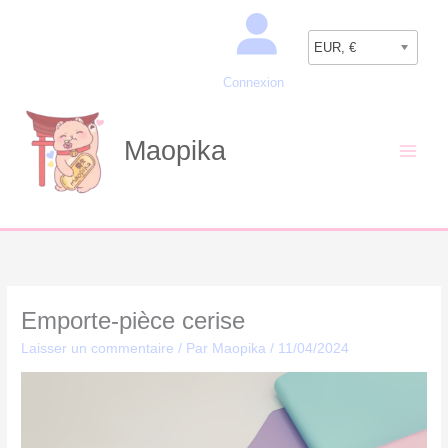
Aller
Recherche
au
EUR, €
contenu
Connexion
Maopika
Emporte-pièce cerise
Laisser un commentaire
/ Par
Maopika
/
11/04/2024