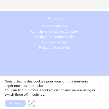
A propos
Paiement et Envoi
Conditions générales de vente
Politique de confidentialité
Mentions légales
Politique de cookies
Nous utilisons des cookies pour vous offrir la meilleure
Recherche
expérience sur notre site.
You can find out more about which cookies we are using or
switch them off in
settings
.
Formulaire de rétractation
Fermer la bannière des cookies GDPR
Accepter