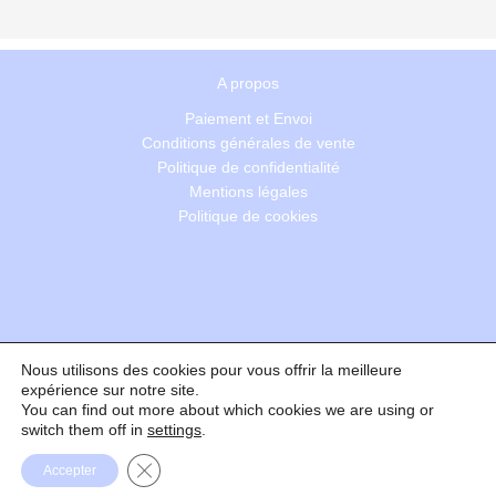
A propos
Paiement et Envoi
Conditions générales de vente
Politique de confidentialité
Mentions légales
Politique de cookies
Nous utilisons des cookies pour vous offrir la meilleure
Recherche
expérience sur notre site.
You can find out more about which cookies we are using or
switch them off in
settings
.
Formulaire de rétractation
Fermer la bannière des cookies GDPR
Accepter