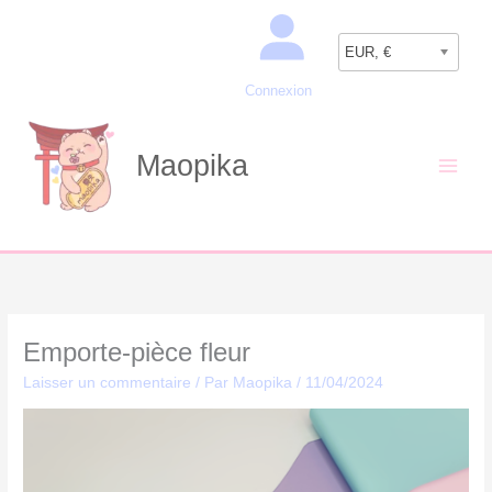
Aller
Recherche
au
EUR, €
contenu
Connexion
Maopika
Emporte-pièce fleur
Laisser un commentaire
/ Par
Maopika
/
11/04/2024