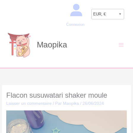
Aller
Recherche
au
EUR, €
contenu
Connexion
Maopika
Flacon susuwatari shaker moule
Laisser un commentaire
/ Par
Maopika
/
26/06/2024