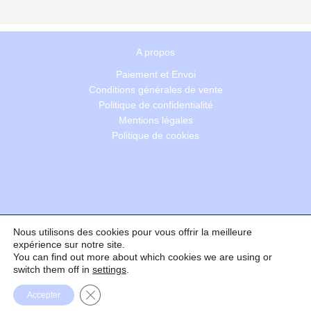
A propos
Paiement et Envoi
Conditions générales de vente
Politique de confidentialité
Mentions légales
Politique de cookies
Nous utilisons des cookies pour vous offrir la meilleure
Recherche
expérience sur notre site.
You can find out more about which cookies we are using or
switch them off in
settings
.
Formulaire de rétractation
Fermer la bannière des cookies GDPR
Accepter