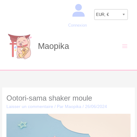
Aller
Recherche
au
EUR, €
contenu
Connexion
Maopika
Ootori-sama shaker moule
Laisser un commentaire
/ Par
Maopika
/
26/06/2024