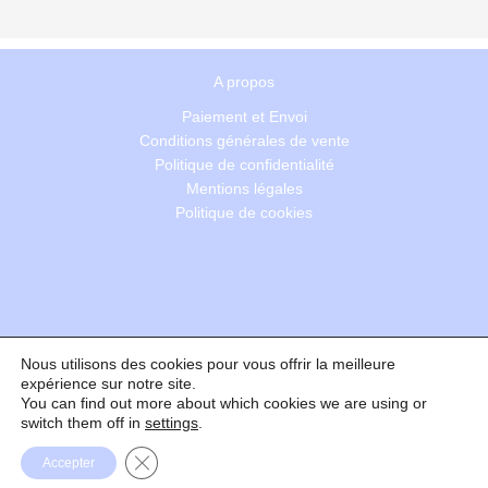
A propos
Paiement et Envoi
Conditions générales de vente
Politique de confidentialité
Mentions légales
Politique de cookies
Nous utilisons des cookies pour vous offrir la meilleure
Recherche
expérience sur notre site.
You can find out more about which cookies we are using or
switch them off in
settings
.
Formulaire de rétractation
Fermer la bannière des cookies GDPR
Accepter