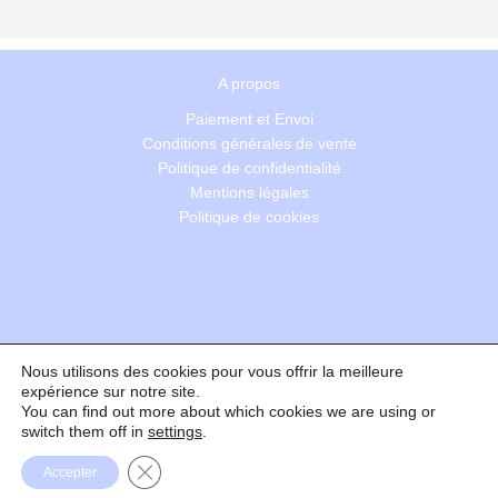
A propos
Paiement et Envoi
Conditions générales de vente
Politique de confidentialité
Mentions légales
Politique de cookies
Nous utilisons des cookies pour vous offrir la meilleure
Recherche
expérience sur notre site.
You can find out more about which cookies we are using or
switch them off in
settings
.
Formulaire de rétractation
Fermer la bannière des cookies GDPR
Accepter