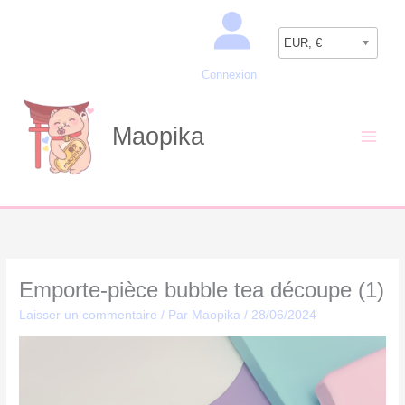
Aller
Recherche
au
EUR, €
contenu
Connexion
Maopika
Emporte-pièce bubble tea découpe (1)
Laisser un commentaire
/ Par
Maopika
/
28/06/2024