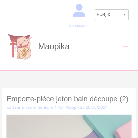
Aller
Recherche
au
EUR, €
contenu
Connexion
Maopika
Emporte-pièce jeton bain découpe (2)
Laisser un commentaire
/ Par
Maopika
/
28/06/2024