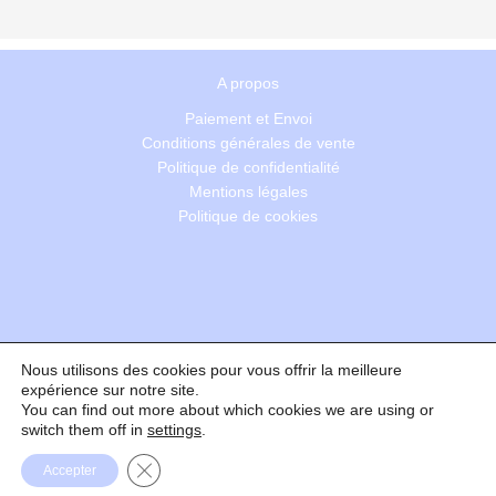
A propos
Paiement et Envoi
Conditions générales de vente
Politique de confidentialité
Mentions légales
Politique de cookies
Nous utilisons des cookies pour vous offrir la meilleure
Recherche
expérience sur notre site.
You can find out more about which cookies we are using or
switch them off in
settings
.
Formulaire de rétractation
Fermer la bannière des cookies GDPR
Accepter