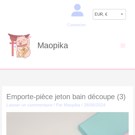
Aller
Recherche
au
EUR, €
contenu
Connexion
Maopika
Emporte-pièce jeton bain découpe (3)
Laisser un commentaire
/ Par
Maopika
/
28/06/2024