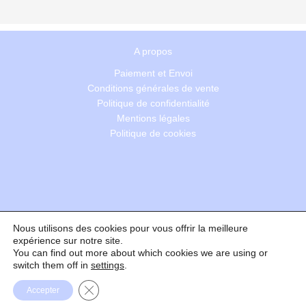
A propos
Paiement et Envoi
Conditions générales de vente
Politique de confidentialité
Mentions légales
Politique de cookies
Nous utilisons des cookies pour vous offrir la meilleure
Recherche
expérience sur notre site.
You can find out more about which cookies we are using or
switch them off in
settings
.
Formulaire de rétractation
Fermer la bannière des cookies GDPR
Accepter