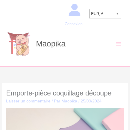
Aller
Recherche
au
EUR, €
contenu
Connexion
Maopika
Emporte-pièce coquillage découpe
Laisser un commentaire
/ Par
Maopika
/
25/09/2024