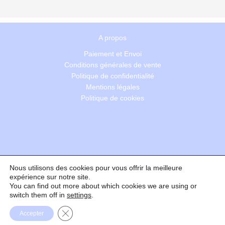
A propos
Paiement et Envoi
Conditions générales de vente
Politique de confidentialité
Mentions légales
Politique de cookies
Nous utilisons des cookies pour vous offrir la meilleure
Recherche
expérience sur notre site.
You can find out more about which cookies we are using or
switch them off in
settings
.
Formulaire de rétractation
Fermer la bannière des cookies GDPR
Accepter