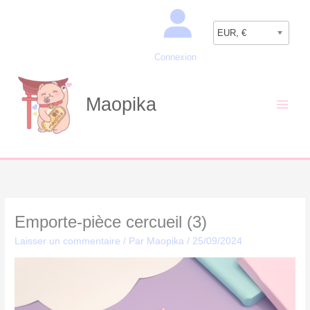
Aller
Recherche
au
EUR, €
contenu
Connexion
Maopika
Emporte-pièce cercueil (3)
Laisser un commentaire
/ Par
Maopika
/
25/09/2024