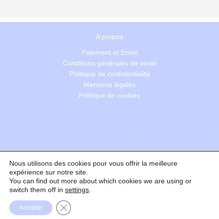
A propos
Paiement et Envoi
Conditions générales de vente
Politique de confidentialité
Mentions légales
Politique de cookies
Nous utilisons des cookies pour vous offrir la meilleure
Recherche
expérience sur notre site.
You can find out more about which cookies we are using or
switch them off in
settings
.
Formulaire de rétractation
Fermer la bannière des cookies GDPR
Accepter