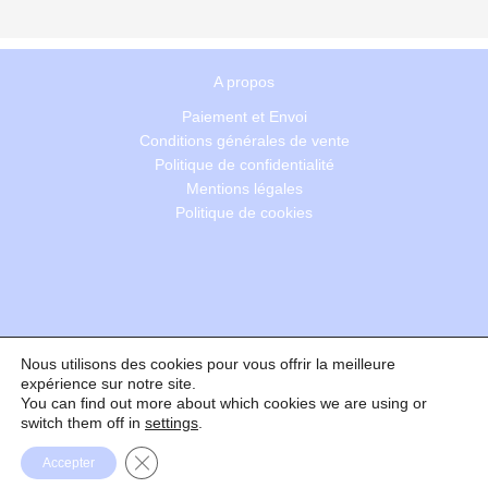
A propos
Paiement et Envoi
Conditions générales de vente
Politique de confidentialité
Mentions légales
Politique de cookies
Nous utilisons des cookies pour vous offrir la meilleure
Recherche
expérience sur notre site.
You can find out more about which cookies we are using or
switch them off in
settings
.
Formulaire de rétractation
Fermer la bannière des cookies GDPR
Accepter