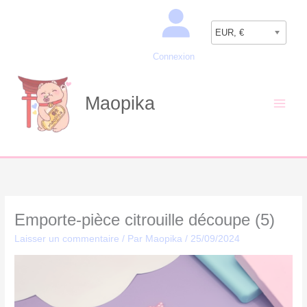
Aller
Recherche
au
EUR, €
contenu
Connexion
Maopika
Emporte-pièce citrouille découpe (5)
Laisser un commentaire
/ Par
Maopika
/
25/09/2024