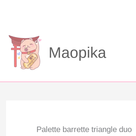
Aller
au
contenu
Maopika
Palette barrette triangle duo