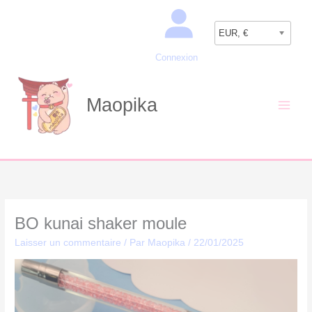
Aller
Recherche
au
EUR, €
contenu
Connexion
Maopika
BO kunai shaker moule
Laisser un commentaire
/ Par
Maopika
/
22/01/2025