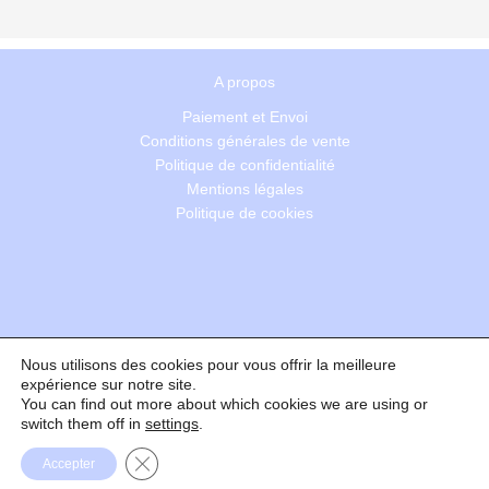
A propos
Paiement et Envoi
Conditions générales de vente
Politique de confidentialité
Mentions légales
Politique de cookies
Nous utilisons des cookies pour vous offrir la meilleure
Recherche
expérience sur notre site.
You can find out more about which cookies we are using or
switch them off in
settings
.
Formulaire de rétractation
Fermer la bannière des cookies GDPR
Accepter