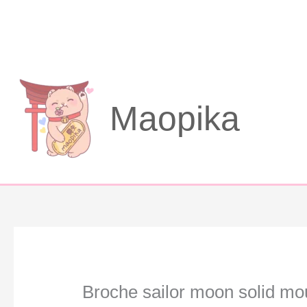
Aller
au
contenu
Maopika
Broche sailor moon solid mo