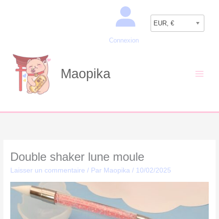
Aller
Recherche
au
EUR, €
contenu
Connexion
Maopika
Double shaker lune moule
Laisser un commentaire
/ Par
Maopika
/
10/02/2025