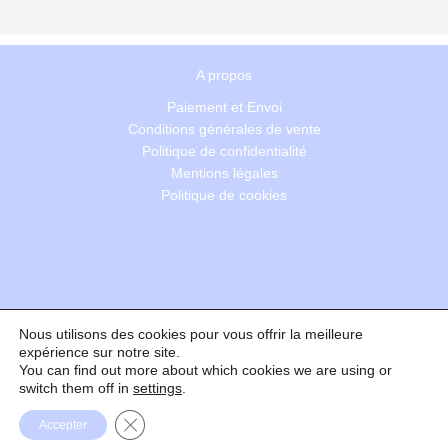
A propos
Paiement et Envoi
Conditions générales de vente
Politique de confidentialité
Mentions légales
Politique de cookies
Nous utilisons des cookies pour vous offrir la meilleure
Recherche
expérience sur notre site.
You can find out more about which cookies we are using or
switch them off in
settings
.
Formulaire de rétractation
Fermer la bannière des cookies GDPR
Accepter