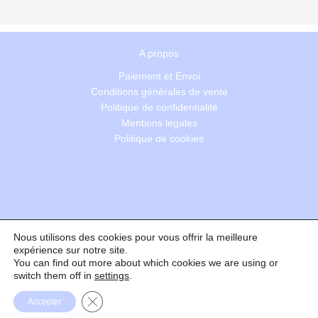
A propos
Paiement et Envoi
Conditions générales de vente
Politique de confidentialité
Mentions légales
Politique de cookies
Nous utilisons des cookies pour vous offrir la meilleure
Recherche
expérience sur notre site.
You can find out more about which cookies we are using or
switch them off in
settings
.
Formulaire de rétractation
Fermer la bannière des cookies GDPR
Accepter