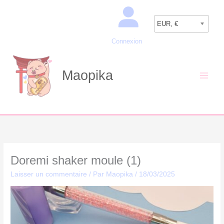
Aller
Recherche
au
EUR, €
contenu
Connexion
Maopika
Doremi shaker moule (1)
Laisser un commentaire
/ Par
Maopika
/
18/03/2025