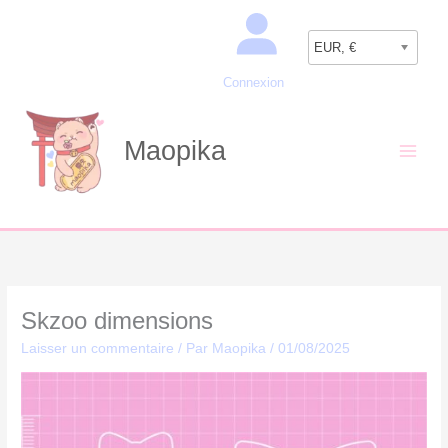
Aller
Recherche
au
EUR, €
contenu
Connexion
Maopika
Skzoo dimensions
Laisser un commentaire
/ Par
Maopika
/
01/08/2025