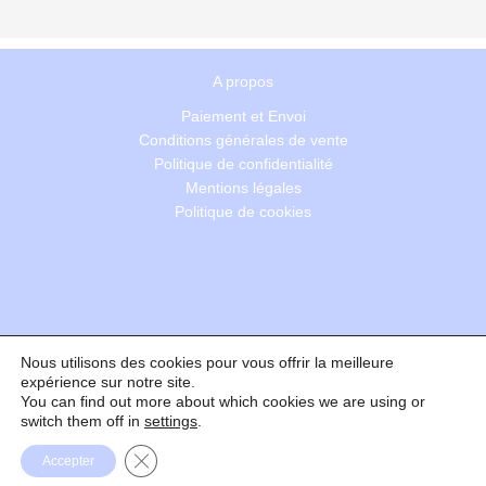
A propos
Paiement et Envoi
Conditions générales de vente
Politique de confidentialité
Mentions légales
Politique de cookies
Nous utilisons des cookies pour vous offrir la meilleure
Recherche
expérience sur notre site.
You can find out more about which cookies we are using or
switch them off in
settings
.
Formulaire de rétractation
Fermer la bannière des cookies GDPR
Accepter