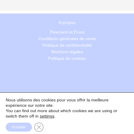
A propos
Paiement et Envoi
Conditions générales de vente
Politique de confidentialité
Mentions légales
Politique de cookies
Nous utilisons des cookies pour vous offrir la meilleure
Recherche
expérience sur notre site.
You can find out more about which cookies we are using or
switch them off in
settings
.
Formulaire de rétractation
Fermer la bannière des cookies GDPR
Accepter