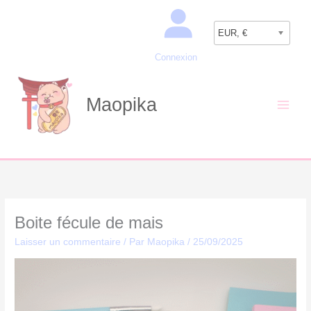
Aller
Recherche
au
EUR, €
contenu
Connexion
Maopika
Boite fécule de mais
Laisser un commentaire
/ Par
Maopika
/
25/09/2025