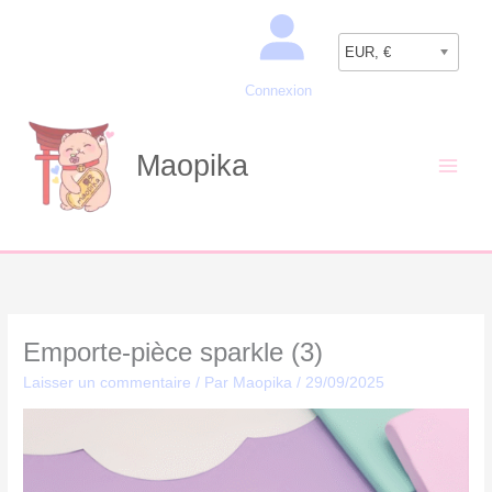
Aller
Recherche
au
EUR, €
contenu
Connexion
Maopika
Emporte-pièce sparkle (3)
Laisser un commentaire
/ Par
Maopika
/
29/09/2025