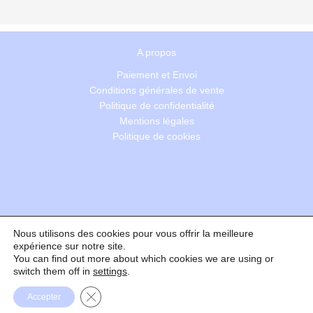
A propos
Paiement et Envoi
Conditions générales de vente
Politique de confidentialité
Mentions légales
Politique de cookies
Nous utilisons des cookies pour vous offrir la meilleure
Recherche
expérience sur notre site.
You can find out more about which cookies we are using or
switch them off in
settings
.
Formulaire de rétractation
Fermer la bannière des cookies GDPR
Accepter