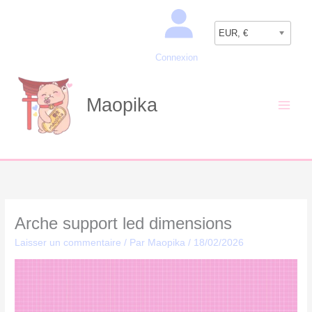
Aller
Recherche
au
EUR, €
contenu
Connexion
Maopika
Arche support led dimensions
Laisser un commentaire
/ Par
Maopika
/
18/02/2026