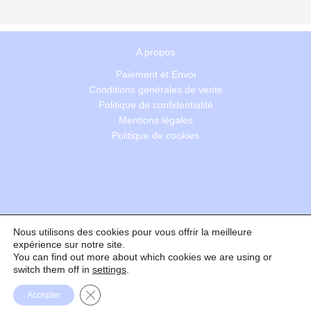
A propos
Paiement et Envoi
Conditions générales de vente
Politique de confidentialité
Mentions légales
Politique de cookies
Nous utilisons des cookies pour vous offrir la meilleure
Recherche
expérience sur notre site.
You can find out more about which cookies we are using or
switch them off in
settings
.
Formulaire de rétractation
Fermer la bannière des cookies GDPR
Accepter