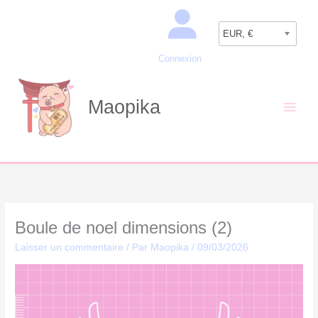
Aller
Recherche
au
EUR, €
contenu
Connexion
Maopika
Boule de noel dimensions (2)
Laisser un commentaire
/ Par
Maopika
/
09/03/2026