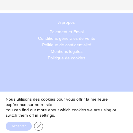
A propos
Paiement et Envoi
Conditions générales de vente
Politique de confidentialité
Mentions légales
Politique de cookies
Nous utilisons des cookies pour vous offrir la meilleure
Recherche
expérience sur notre site.
You can find out more about which cookies we are using or
switch them off in
settings
.
Formulaire de rétractation
Fermer la bannière des cookies GDPR
Accepter