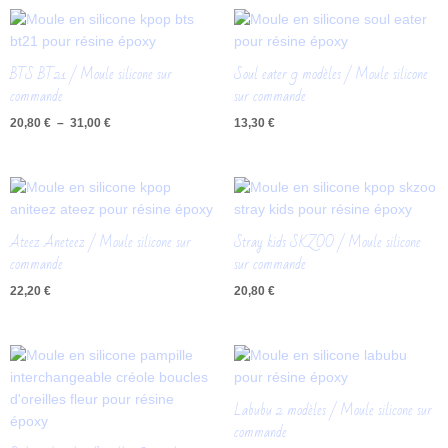
Plage
de
prix :
20,80 €
BTS BT21 / Moule silicone sur
Soul eater 9 modèles / Moule silicone
à
commande
sur commande
31,00 €
20,80
€
–
31,00
€
13,30
€
Ateez Aneteez / Moule silicone sur
Stray kids SKZOO / Moule silicone
commande
sur commande
22,20
€
20,80
€
Labubu 2 modèles / Moule silicone sur
commande