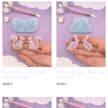
Boucles d’oreilles écureuils / Moule
Boucles d’oreilles lapins / Moule silicone
silicone sur commande
sur commande
10,40
€
10,40
€