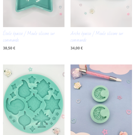
Solide
St-Valentin
Taille grip
Étoile épaisse / Moule silicone sur
Arche épaisse / Moule silicone sur
commande
commande
38,50
€
34,00
€
Plage
de
prix :
10,00 €
à
11,00 €