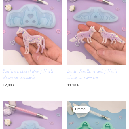
Boucles d’oreilles chevaux / Moule
Boucles d’oreilles renards / Moule
silicone sur commande
silicone sur commande
12,00
€
11,10
€
Le
Le
prix
prix
Promo !
initial
actuel
était :
est :
28,50 €.
25,00 €.