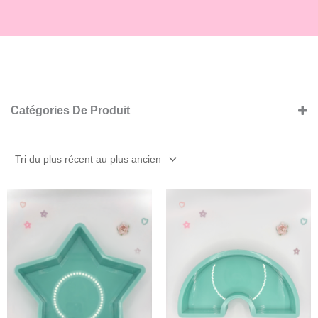
Catégories De Produit
Aliments
Anime
Barrettes
Bijoux
Décoration
Halloween
Holographique
Japon
Jeux vidéo
Kpop
Noël
Personnages
Shaker