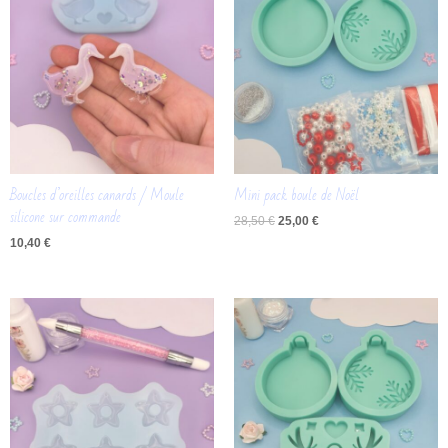
Boucles d’oreilles canards / Moule
Mini pack boule de Noël
silicone sur commande
28,50
€
25,00
€
10,40
€
Plage
de
prix :
12,00 €
à
13,50 €