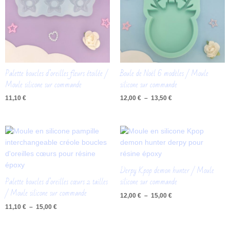
Palette boucles d’oreilles fleurs étoilée /
Boule de Noël 6 modèles / Moule
Moule silicone sur commande
silicone sur commande
11,10
€
12,00
€
–
13,50
€
Plage
Plage
de
de
prix :
prix :
11,10 €
12,00 €
à
à
Derpy Kpop demon hunter / Moule
15,00 €
15,00 €
Palette boucles d’oreilles cœurs 2 tailles
silicone sur commande
/ Moule silicone sur commande
12,00
€
–
15,00
€
11,10
€
–
15,00
€