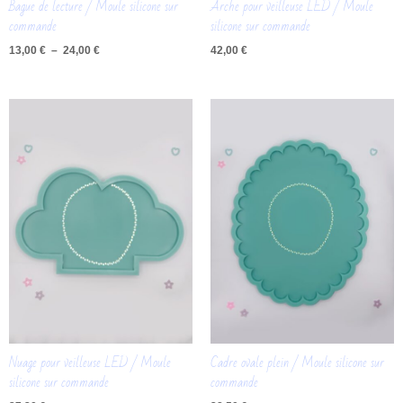
Bague de lecture / Moule silicone sur
Arche pour veilleuse LED / Moule
commande
silicone sur commande
13,00
€
–
24,00
€
42,00
€
Nuage pour veilleuse LED / Moule
Cadre ovale plein / Moule silicone sur
silicone sur commande
commande