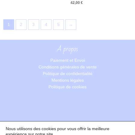
42,00
€
1
2
3
4
5
→
A propos
Paiement et Envoi
Conditions générales de vente
Politique de confidentialité
Mentions légales
Politique de cookies
Nous utilisons des cookies pour vous offrir la meilleure
Recherche
expérience sur notre site.