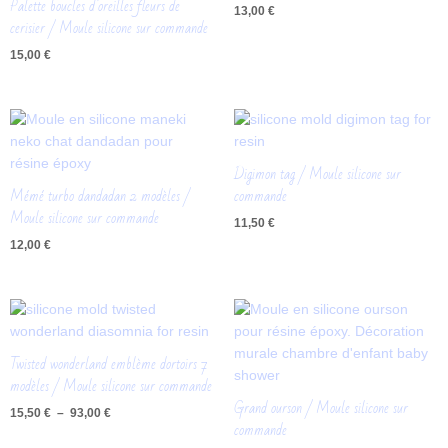
Palette boucles d’oreilles fleurs de
13,00
€
cerisier / Moule silicone sur commande
15,00
€
Digimon tag / Moule silicone sur
Mémé turbo dandadan 2 modèles /
commande
Moule silicone sur commande
11,50
€
12,00
€
Plage
de
prix :
15,50 €
Twisted wonderland emblème dortoirs 7
à
modèles / Moule silicone sur commande
93,00 €
Grand ourson / Moule silicone sur
15,50
€
–
93,00
€
commande