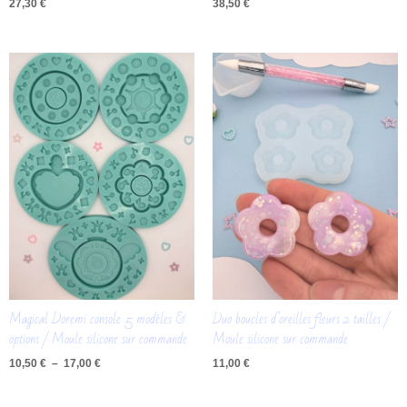
27,30
€
38,50
€
Plage
de
prix :
10,50 €
à
17,00 €
Magical Doremi console 5 modèles &
Duo boucles d’oreilles fleurs 2 tailles /
options / Moule silicone sur commande
Moule silicone sur commande
10,50
€
–
17,00
€
11,00
€