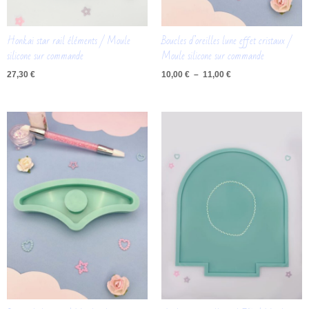
Honkai star rail éléments / Moule
Boucles d’oreilles lune effet cristaux /
silicone sur commande
Moule silicone sur commande
27,30
€
10,00
€
–
11,00
€
Plage
de
prix :
13,00 €
à
24,00 €