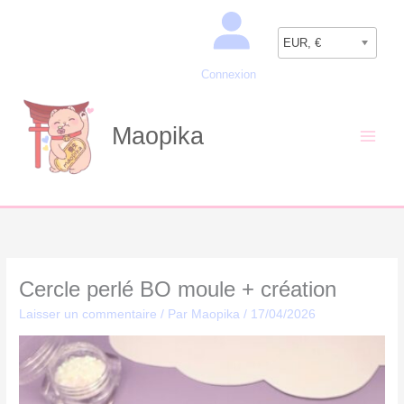
Aller
Recherche
au
EUR, €
contenu
Connexion
Maopika
Cercle perlé BO moule + création
Laisser un commentaire
/ Par
Maopika
/
17/04/2026