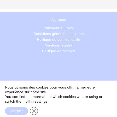
A propos
Paiement et Envoi
Conditions générales de vente
Politique de confidentialité
Mentions légales
Politique de cookies
Nous utilisons des cookies pour vous offrir la meilleure
Recherche
expérience sur notre site.
You can find out more about which cookies we are using or
switch them off in
settings
.
Formulaire de rétractation
Fermer la bannière des cookies GDPR
Accepter