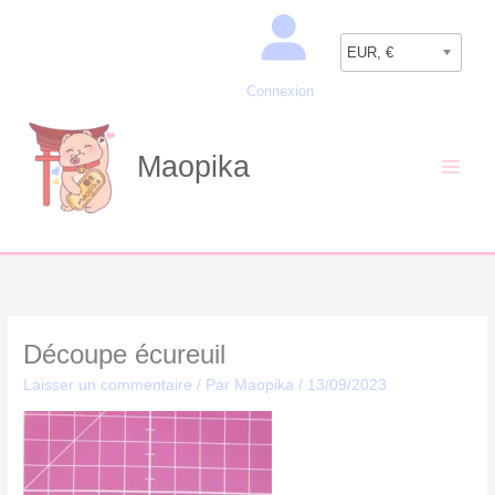
Aller
Recherche
au
EUR, €
contenu
Connexion
Maopika
Découpe écureuil
Laisser un commentaire
/ Par
Maopika
/
13/09/2023