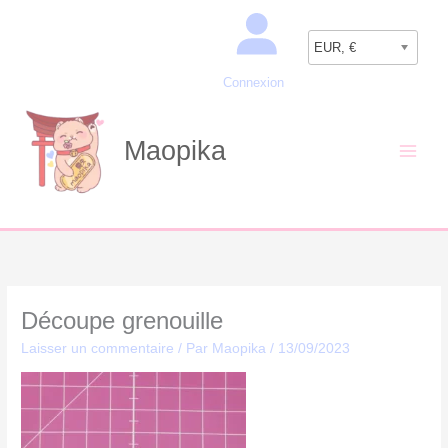
Aller
Recherche
au
EUR, €
contenu
Connexion
Maopika
Découpe grenouille
Laisser un commentaire
/ Par
Maopika
/
13/09/2023