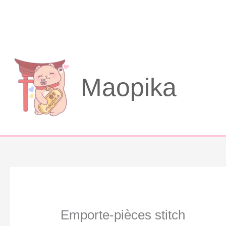
Aller
au
contenu
Maopika
Emporte-pièces stitch